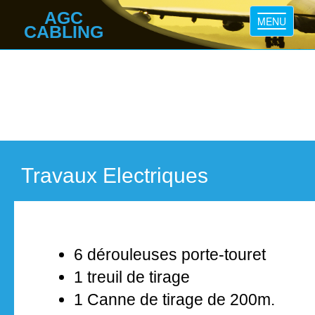
AGC
Toggle
MENU
CABLING
navigatio
Travaux Electriques
6 dérouleuses porte-touret
1 treuil de tirage
1 Canne de tirage de 200m.